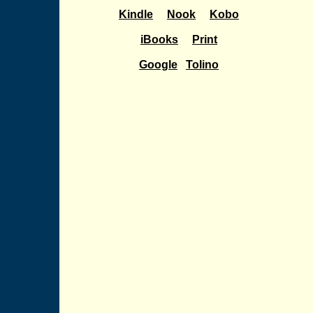
Kindle
Nook
Kobo
iBooks
Print
Google
Tolino