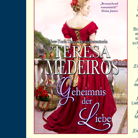
e
Bi
e
s
sch
„E
„
da
„
Lie
„
M
„Ei