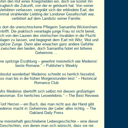
ihm den Ruf eines Kriegshelden ein, doch sie kostet ihn
zugleich die Zukunft, von der er geträumt hat. Von seiner
Verlobten verlassen, vergräbt sich der erblindete Earl, der
inmal strahlender Liebling der Londoner Gesellschaft war,
verbittert auf dem Landsitz seiner Familie.
s dort die unerschrockene Pflegerin Samantha Wickersham
intrifft. Die praktisch veranlagte junge Frau ist nicht bereit,
ich von den Launen des störrischen Invaliden in die Flucht
lagen zu lassen, und begegnet dem Earl mit Witz, Wut und
spitzer Zunge. Dann aber erwachen ganz andere Gefühle
zwischen den beiden, doch Samantha hütet ein bitteres
Geheimnis …
ine spritzige Erzählung – gewohnt meisterlich wie Medeiros‘
beste Romane.“ – Publisher’s Weekly
Absolut wunderbar! Medeiros schreibt so herrlich fesselnd,
ss man bis in die frühen Morgenstunden liest.“ – Historical
Romance Club
Mrs Medeiros übertrifft sich selbst mit diesem großartigen
besroman. Ein herrliches Leseerlebnis.“ – The Best Reviews
Fünf Herzen – ein Buch, das man nicht aus der Hand gibt.
edeiros macht in ‚Geheimnis der Liebe‘ alles richtig. – The
Oakland Daily Press
ne meisterhaft geschriebene Liebesgeschichte – eine dieser
Geschichten, von denen man sich wünscht, dass sie nie