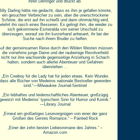
ihren Derringer und drückt ab.
Billy Darling hätte nie gedacht, dass es ihm je gefallen könnte,
ein gesuchter Verbrecher zu sein, aber die unerschrockene
Schöne, die erst auf ihn schießt und dann ohnmächtig wird,
elehrt ihn rasch eines Besseren. Es gelingt ihm, die wieder zu
sich gekommene Esmeralda von seiner Unschuld zu
überzeugen, worauf sie ihn kurzerhand anheuert, ihr bei der
Suche nach ihrem Bruder zu helfen.
Auf der gemeinsamen Reise durch den Wilden Westen müssen
die vornehme junge Dame und der raubeinige Revolverheld
nicht nur ihre wachsende gegenseitige Anziehung in Schach
halten, sondern auch allerlei Abenteuer und Gefahren
überstehen …
„Ein Cowboy für die Lady hat für jeden etwas. Kein Wunder,
dass alle Bücher von Medeiros nationale Bestseller geworden
sind.“—Milwaukee Journal-Sentinel
„Ein lebhaftes und leidenschaftliches Abenteuer, großzügig
gewürzt mit Medeiros’ typischem Sinn für Humor und Komik.“
—Library Journal
„Erneut ein großartiges Lesevergnügen von einer der ganz
Großen des Genres Romance.“ – Painted Rock
„Einer der zehn besten Liebesromane des Jahres.“ –
Amazon.com